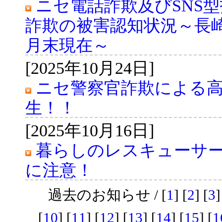
ニセ電話詐欺及びSNS
詐欺の被害認知状況～長崎
月末現在～
[2025年10月24日]
ニセ警察官詐欺による
生！！
[2025年10月16日]
暮らしのレスキューサ
に注意！
過去のお知らせ / [
1
] [
2
] [
3
]
[
10
] [
11
] [
12
] [
13
] [
14
] [
15
] [
1