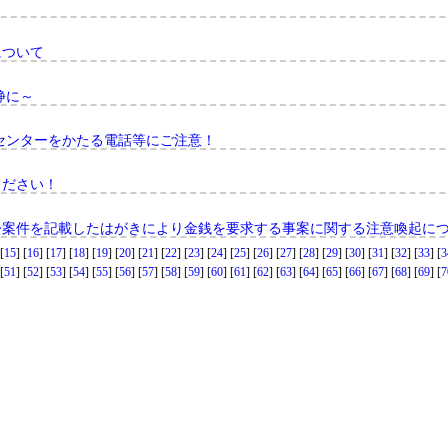
について
静に～
センターをかたる電話等にご注意！
ください！
訟案件を記載したはがきにより金銭を要求する事案に関する注意喚起に
[
15
] [
16
] [
17
] [
18
] [
19
] [
20
] [
21
] [
22
] [
23
] [
24
] [
25
] [
26
] [
27
] [
28
] [
29
] [
30
] [
31
] [
32
] [
33
] [
3
[
51
] [
52
] [
53
] [
54
] [
55
] [
56
] [
57
] [
58
] [
59
] [
60
] [
61
] [
62
] [
63
] [
64
] [
65
] [
66
] [
67
] [
68
] [
69
] [
7