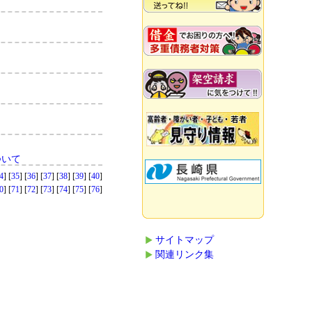
ついて
4
] [
35
] [
36
] [
37
] [
38
] [
39
] [
40
]
0
] [
71
] [
72
] [
73
] [
74
] [
75
] [
76
]
サイトマップ
関連リンク集