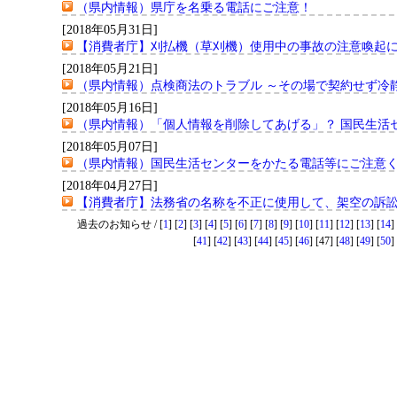
（県内情報）県庁を名乗る電話にご注意！
[2018年05月31日]
【消費者庁】刈払機（草刈機）使用中の事故の注意喚起
[2018年05月21日]
（県内情報）点検商法のトラブル ～その場で契約せず冷
[2018年05月16日]
（県内情報）「個人情報を削除してあげる」？ 国民生活
[2018年05月07日]
（県内情報）国民生活センターをかたる電話等にご注意
[2018年04月27日]
【消費者庁】法務省の名称を不正に使用して、架空の訴
過去のお知らせ / [
1
] [
2
] [
3
] [
4
] [
5
] [
6
] [
7
] [
8
] [
9
] [
10
] [
11
] [
12
] [
13
] [
14
] 
[
41
] [
42
] [
43
] [
44
] [
45
] [
46
] [47] [
48
] [
49
] [
50
] 