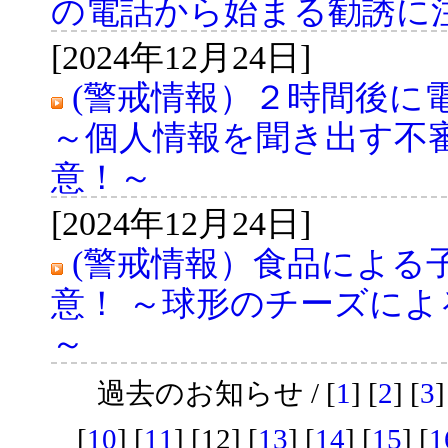
の電話から始まる勧誘に
[2024年12月24日]
(警戒情報）２時間後に電
～個人情報を聞き出す不
意！～
[2024年12月24日]
(警戒情報）食品による
意！ ～球形のチーズに
～
過去のお知らせ / [
1
] [
2
] [
3
]
[
10
] [
11
] [12] [
13
] [
14
] [
15
] [
1