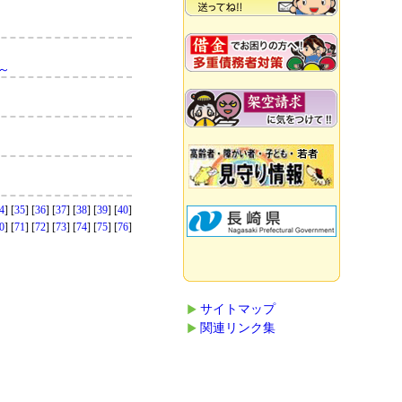
～
4
] [
35
] [
36
] [
37
] [
38
] [
39
] [
40
]
0
] [
71
] [
72
] [
73
] [
74
] [
75
] [
76
]
サイトマップ
関連リンク集