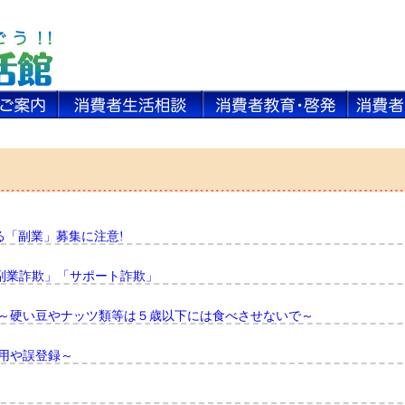
る「副業」募集に注意!
副業詐欺」「サポート詐欺」
 ～硬い豆やナッツ類等は５歳以下には食べさせないで～
用や誤登録～