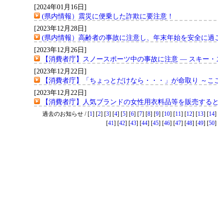
[2024年01月16日]
(県内情報）震災に便乗した詐欺に要注意！
[2023年12月28日]
(県内情報）高齢者の事故に注意し、年末年始を安全に過
[2023年12月26日]
【消費者庁】スノースポーツ中の事故に注意 ― スキー・
[2023年12月22日]
【消費者庁】「ちょっとだけなら・・・」が命取り ～こ
[2023年12月22日]
【消費者庁】人気ブランドの女性用衣料品等を販売する
過去のお知らせ / [
1
] [
2
] [
3
] [
4
] [
5
] [
6
] [
7
] [
8
] [
9
] [
10
] [
11
] [
12
] [
13
] [
14
] 
[
41
] [
42
] [
43
] [
44
] [
45
] [
46
] [
47
] [
48
] [
49
] [
50
] 