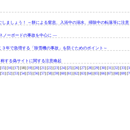
ごしましょう！ ～餅による窒息、入浴中の溺水、掃除中の転落等に注意
スノーボードの事故を中心に ―
こ３年で急増する「除雪機の事故」を防ぐためのポイント～
と称する偽サイトに関する注意喚起
[
15
] [
16
] [
17
] [18] [
19
] [
20
] [
21
] [
22
] [
23
] [
24
] [
25
] [
26
] [
27
] [
28
] [
29
] [
30
] [
31
] [
32
] [
33
] [
3
[
51
] [
52
] [
53
] [
54
] [
55
] [
56
] [
57
] [
58
] [
59
] [
60
] [
61
] [
62
] [
63
] [
64
] [
65
] [
66
] [
67
] [
68
] [
69
] [
7