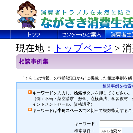
現在地：
トップページ
> 
相談事例集
「くらしの情報」の“相談窓口から”に掲載した相談事例を紹
相談事例を検索
キーワード
を入力し、
検索
ボタンを押してください。
（例：不当・架空請求、敷金、点検商法、学習教材、
イントメントセール、資格講座）
キーワードは
半角スペース
で区切って複数指定するこ
キーワード：
検索条件：