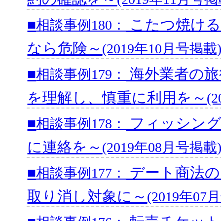
■
こたつ焼ける
相談事例180：
なら危険～
(2019年10月号掲載
■
海外業者の旅
相談事例179：
を理解し、慎重に利用を～
(
■
フィッシング
相談事例178：
に連絡を～
(2019年08月号掲載
■
デート商法の
相談事例177：
取り消し対象に～
(2019年07