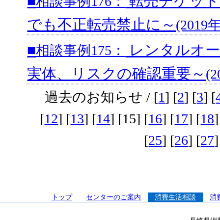
■
転売チケット
相談事例176：
でも不正転売禁止に～
(201
■
レンタルオー
相談事例175：
実体、リスクの確認重要～
(
過去のお知らせ / [
1
] [
2
] [
3
] [
[
12
] [
13
] [
14
] [15] [
16
] [
17
] [
18
]
[
25
] [
26
] [
27
]
トップ
センターのご案内
消費生活相談
消