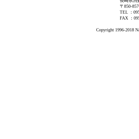
長崎県消
〒850-8
TEL ：0
FAX ：095
Copyright 1996-2018 Nag