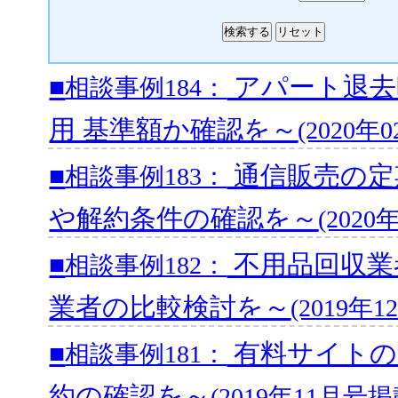
■
アパート退去
相談事例184：
用 基準額か確認を～
(2020年
■
通信販売の定
相談事例183：
や解約条件の確認を～
(202
■
不用品回収業
相談事例182：
業者の比較検討を～
(2019年
■
有料サイトの
相談事例181：
約の確認を～
(2019年11月号掲