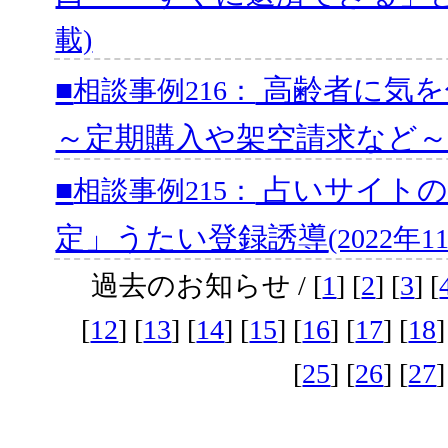
載)
■
高齢者に気を
相談事例216：
～定期購入や架空請求など
■
占いサイトの
相談事例215：
定」うたい登録誘導
(2022年
過去のお知らせ / [
1
] [
2
] [
3
] [
[
12
] [
13
] [
14
] [
15
] [
16
] [
17
] [
18
]
[
25
] [
26
] [
27
]