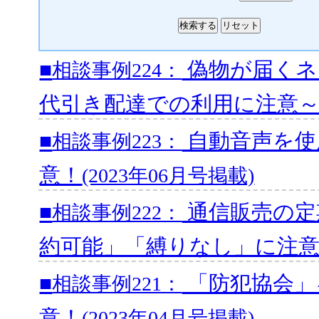
■
偽物が届くネ
相談事例224：
代引き配達での利用に注意
■
自動音声を使
相談事例223：
意！
(2023年06月号掲載)
■
通信販売の定
相談事例222：
約可能」「縛りなし」に注
■
「防犯協会」
相談事例221：
意！
(2023年04月号掲載)