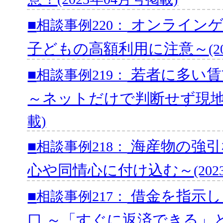
■
オンラインゲ
相談事例220：
子どもの高額利用に注意～
(
■
若者に多い賃
相談事例219：
～ネットだけで判断せず現
載)
■
海産物の強引
相談事例218：
心や同情心に付け込む～
(20
■
借金を指示し
相談事例217：
口 ～「すぐに返済できる」