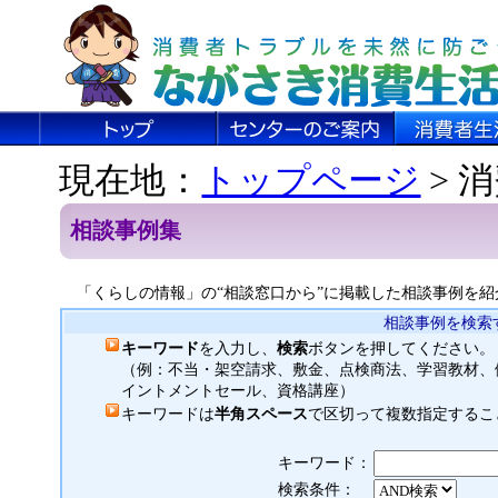
現在地：
トップページ
> 
相談事例集
「くらしの情報」の“相談窓口から”に掲載した相談事例を紹
相談事例を検索
キーワード
を入力し、
検索
ボタンを押してください。
（例：不当・架空請求、敷金、点検商法、学習教材、
イントメントセール、資格講座）
キーワードは
半角スペース
で区切って複数指定するこ
キーワード：
検索条件：