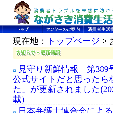
現在地：
トップページ
>
見守り新鮮情報 第38
公式サイトだと思ったら
た」が更新されました(202
載)
日本弁護士連合会によ