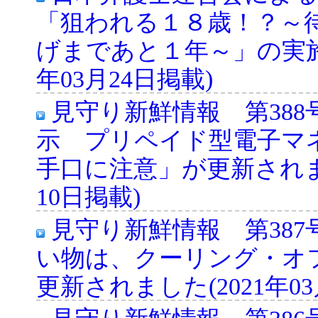
「狙われる１８歳！？～
げまであと１年～」の実施に
年03月24日掲載)
見守り新鮮情報 第38
示 プリペイド型電子マ
手口に注意」が更新されまし
10日掲載)
見守り新鮮情報 第38
い物は、クーリング・オ
更新されました(2021年03