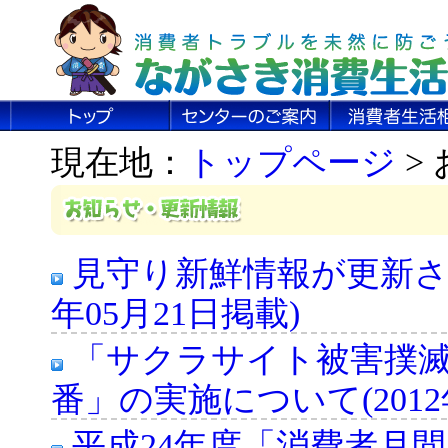
現在地：
トップページ
>
見守り新鮮情報が更新され
年05月21日掲載)
「サクラサイト被害撲
番」の実施について(2012
平成24年度「消費者月