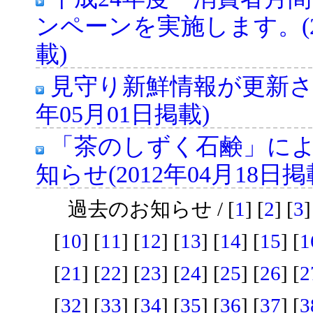
ンペーンを実施します。(20
載)
見守り新鮮情報が更新され
年05月01日掲載)
「茶のしずく石鹸」によ
知らせ(2012年04月18日掲
過去のお知らせ / [
1
] [
2
] [
3
]
[
10
] [
11
] [
12
] [
13
] [
14
] [
15
] [
1
[
21
] [
22
] [
23
] [
24
] [
25
] [
26
] [
2
[
32
] [
33
] [
34
] [
35
] [
36
] [
37
] [
3