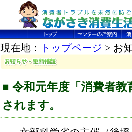
現在地：
トップページ
> お
■ 令和元年度「消費者教育
されます。