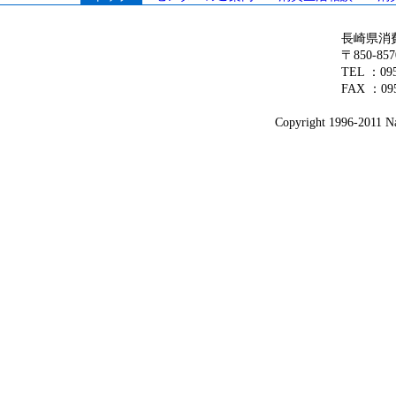
長崎県消
〒850-8
TEL ：0
FAX ：095
Copyright 1996-2011 Na