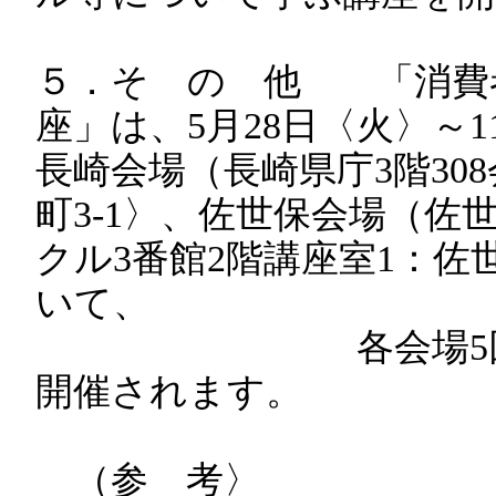
５．そ の 他 「消費
座」は、5月28日〈火〉～1
長崎会場（長崎県庁3階30
町3-1〉、佐世保会場（佐
クル3番館2階講座室1：佐
いて、
各会場5回の連
開催されます。
（参 考〉