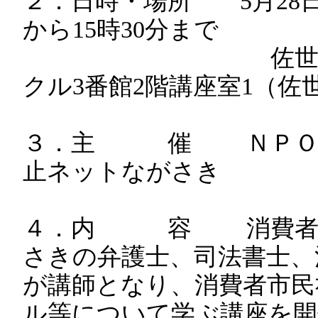
２．日時・場所 5月28日（
から15時30分まで
佐世保市中央
クル3番館2階講座室1（佐世
３．主 催 ＮＰＯ法
止ネットながさき
４．内 容 消費者被
さきの弁護士、司法書士、
が講師となり、消費者市民
ル等について学ぶ講座を開