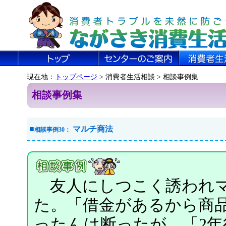
現在地：
トップページ
> 消費者生活相談 > 相談事例集
相談事例集
■
マルチ商法
相談事例30：
友人にしつこく誘われマ
た。「借金があるから商
ったんは断ったが、「2