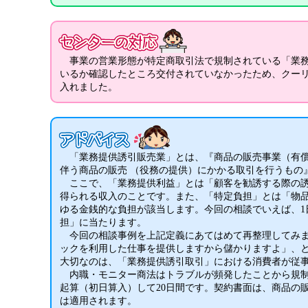
事業の営業形態が特定商取引法で規制されている「業務
いるか確認したところ交付されていなかったため、クー
入れました。
「業務提供誘引販売業」とは、『商品の販売事業（有償
伴う商品の販売 （役務の提供）にかかる取引を行うもの
ここで、「業務提供利益」とは「顧客を勧誘する際の誘
得られる収入のことです。また、「特定負担」とは「物
ゆる金銭的な負担が該当します。今回の相談でいえば、1
担」に当たります。
今回の相談事例を上記定義にあてはめて再整理してみますと
ックを利用した仕事を提供しますから儲かりますよ」、と
大切なのは、「業務提供誘引取引」における消費者が従
内職・モニター商法はトラブルが頻発したことから規制
起算（初日算入）して20日間です。契約書面は、商品の
は適用されます。