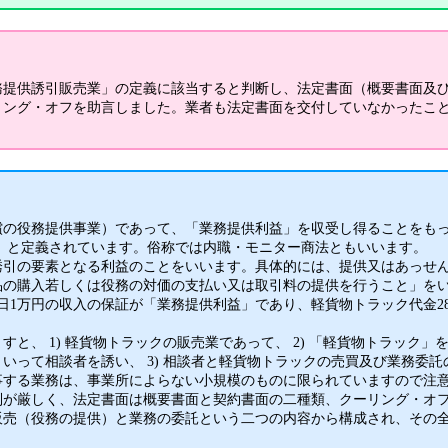
提供誘引販売業」の定義に該当すると判断し、法定書面（概要書面及
リング・オフを助言しました。業者も法定書面を交付していなかったこ
の役務提供事業）であって、「業務提供利益」を収受し得ることをも
』と定義されています。俗称では内職・モニター商法ともいいます。
引の要素となる利益のことをいいます。具体的には、提供又はあっせ
品の購入若しくは役務の対価の支払い又は取引料の提供を行うこと」を
日1万円の収入の保証が「業務提供利益」であり、軽貨物トラック代金28
、 1) 軽貨物トラックの販売業であって、 2) 「軽貨物トラック」
いって相談者を誘い、 3) 相談者と軽貨物トラックの売買及び業務委
事する業務は、事業所によらない小規模のものに限られていますので注
が厳しく、法定書面は概要書面と契約書面の二種類、クーリング・オ
販売（役務の提供）と業務の委託という二つの内容から構成され、その全