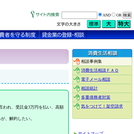
AND
OR
相談事例集
消費生活相談ＦＡＱ
電子メール相談
相談統計
多重債務者対策
気をつけて！架空請求
言われ、受託金3万円を払い、高額
るが、解約したい。
サイトマップ