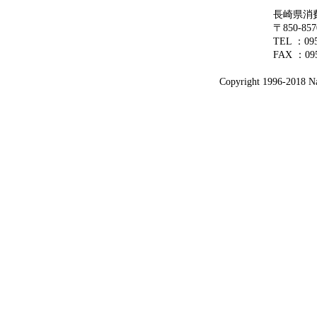
長崎県消
〒850-8
TEL ：0
FAX ：095
Copyright 1996-2018 Nag