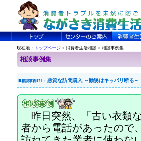
現在地：
トップページ
> 消費者生活相談 > 相談事例集
相談事例集
■
悪質な訪問購入 ～勧誘はキッパリ断る～
相談事例171：
昨日突然、「古い衣類な
者から電話があったので
訪ねてきた業者に使わな